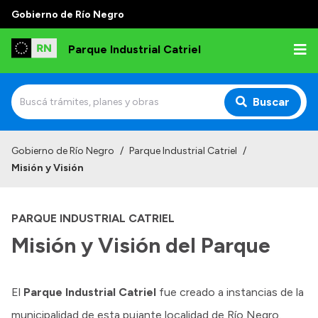
Gobierno de Río Negro
Parque Industrial Catriel
Buscar
Inicio
Gobierno de Río Negro
/
Parque Industrial Catriel
/
Misión y Visión
Institucional
Misión y Visión
PARQUE INDUSTRIAL CATRIEL
Ubicación y entorno
Misión y Visión del Parque
Autoridades
Normativa
El
Parque Industrial Catriel
fue creado a instancias de la
municipalidad de esta pujante localidad de Río Negro.