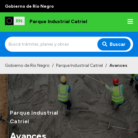
Gobierno de Río Negro
Parque Industrial Catriel
Buscar
Inicio
Gobierno de Río Negro
/
Parque Industrial Catriel
/
Avances
Institucional
Misión y Visión
Ubicación y entorno
Autoridades
Parque Industrial
Normativa
Catriel
Avances