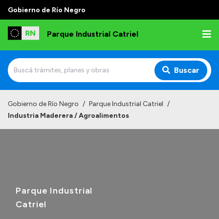
Gobierno de Río Negro
Parque Industrial Catriel
Buscar
Inicio
Gobierno de Río Negro
/
Parque Industrial Catriel
/
Industria Maderera / Agroalimentos
Institucional
Misión y Visión
Ubicación y entorno
Autoridades
Parque Industrial
Normativa
Catriel